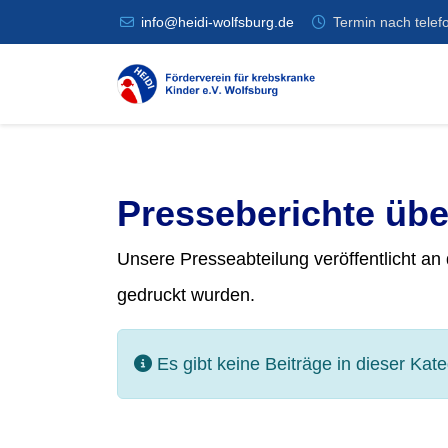
info@heidi-wolfsburg.de
Termin nach telef
Presseberichte übe
Unsere Presseabteilung veröffentlicht an d
gedruckt wurden.
Information
Es gibt keine Beiträge in dieser Kat