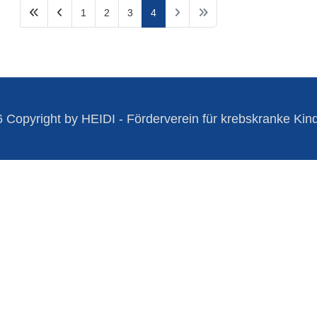
1
2
3
4
 Copyright by HEIDI - Förderverein für krebskranke Kind